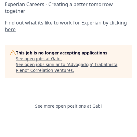
Experian Careers - Creating a better tomorrow
together
Find out what its like to work for Experian by clicking
here
This job is no longer accepting applications
See open jobs at
Gabi
.
See open jobs similar to "
Advogado(a) Trabalhista
Pleno
"
Correlation Ventures
.
See more open positions at
Gabi