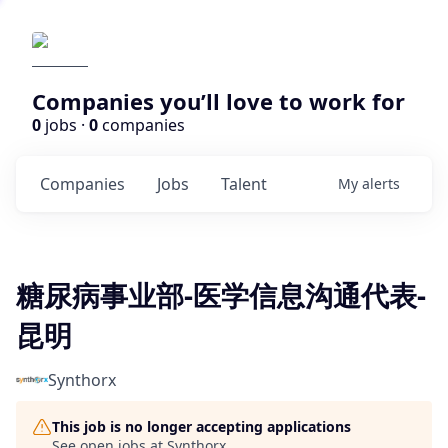
Companies you’ll love to work for
0
jobs ·
0
companies
Companies
Jobs
Talent
My
alerts
糖尿病事业部-医学信息沟通代表-
昆明
Synthorx
This job is no longer accepting applications
See open jobs at
Synthorx
.