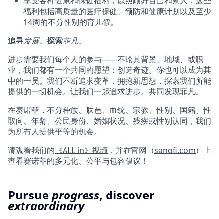
享受各种健康和保健福利，以照顾好自己和家人，这些
福利包括高质量的医疗保健、预防和健康计划以及至少
14周的不分性别的育儿假。
追
寻
发展
。
探索
菲
凡
。
进步需要我们每个人的参与——不论其背景、地域、或职
业，我们都有一个共同的愿望：创造奇迹。你也可以成为其
中的一员。我们不断追求变革，拥抱新思想，探索我们所能
提供的一切机会。让我们一起追求进步。共同发现菲凡。
在赛诺菲，不分种族、肤色、血统、宗教、性别、国籍、性
取向、年龄、公民身份、婚姻状况、残疾或性别认同，我们
为所有人提供平等的机会。
请观看我们的
《ALL in》视频
，并在官网（
sanofi.com
）上
查看赛诺菲的多元化、公平与包容倡议！
Pursue
progress
, discover
extraordinary