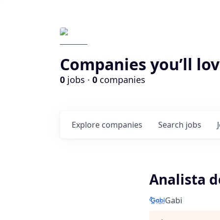
Companies you’ll lov
0
jobs ·
0
companies
Explore
companies
Search
jobs
Analista 
Gabi