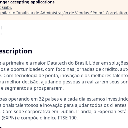
longer accepting applications
t
Gabi
.
milar to "
Analista de Administração de Vendas Sênior
"
Correlation
l
o
scription
 a primeira e a maior Datatech do Brasil. Líder em soluções
scos e oportunidades, com foco nas jornadas de crédito, aut
. Com tecnologia de ponta, inovação e os melhores talento
 na melhor decisão, ajudando pessoas a realizarem seus s
s e segmentos a prosperarem.
oas operando em 32 países e a cada dia estamos investind
ssionais talentosos e inovação para ajudar todos os cliente
 Com sede corporativa em Dublin, Irlanda, a Experian está 
 (EXPN) e compõe o índice FTSE 100.