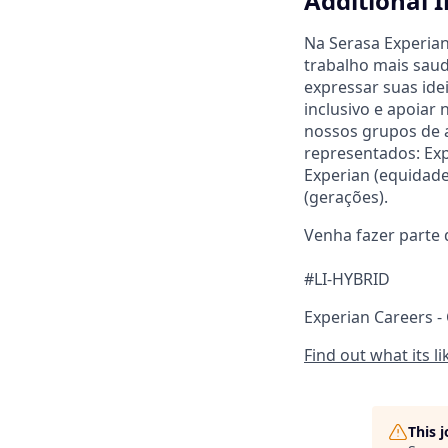
Additional 
Na Serasa Experia
trabalho mais saud
expressar suas id
inclusivo e apoiar
nossos grupos de a
representados: Ex
Experian (equidade
(gerações).
Venha fazer parte
#LI-HYBRID
Experian Careers -
Find out what its l
This 