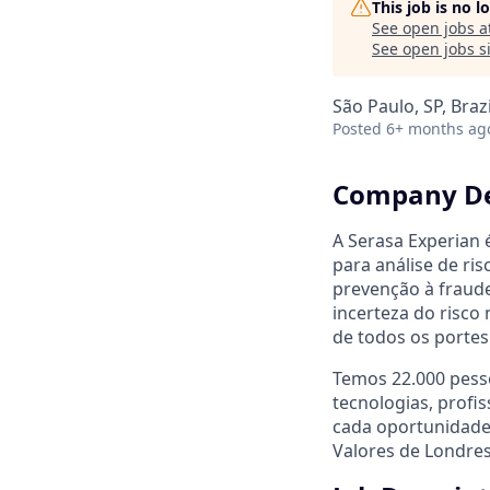
This job is no 
See open jobs a
See open jobs si
São Paulo, SP, Brazi
Posted
6+ months ag
Company De
A Serasa Experian é
para análise de ri
prevenção à fraude
incerteza do risco
de todos os porte
Temos 22.000 pess
tecnologias, profi
cada oportunidade.
Valores de Londres