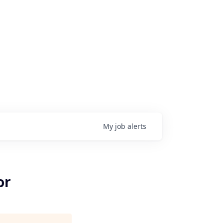
My
job
alerts
or