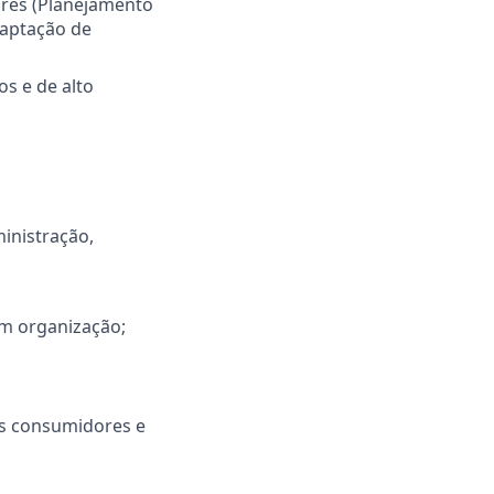
ares (Planejamento
captação de
os e de alto
inistração,
com organização;
os consumidores e