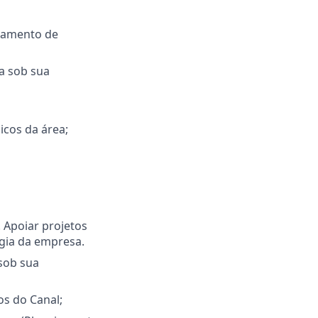
nhamento de
ea sob sua
icos da área;
 Apoiar projetos
égia da empresa.
 sob sua
os do Canal;