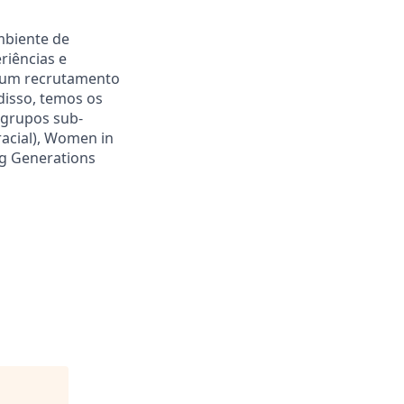
mbiente de
riências e
r um recrutamento
disso, temos os
 grupos sub-
acial), Women in
ng Generations