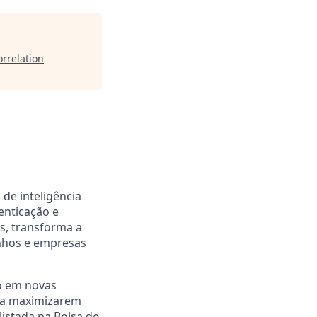
orrelation
 de inteligência
enticação e
s, transforma a
onhos e empresas
o em novas
s a maximizarem
listada na Bolsa de