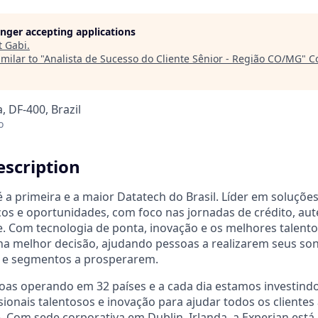
longer accepting applications
t
Gabi
.
milar to "
Analista de Sucesso do Cliente Sênior - Região CO/MG
"
C
, DF-400, Brazil
o
scription
 a primeira e a maior Datatech do Brasil. Líder em soluções
scos e oportunidades, com foco nas jornadas de crédito, aut
. Com tecnologia de ponta, inovação e os melhores talento
 na melhor decisão, ajudando pessoas a realizarem seus s
s e segmentos a prosperarem.
oas operando em 32 países e a cada dia estamos investind
ssionais talentosos e inovação para ajudar todos os cliente
 Com sede corporativa em Dublin, Irlanda, a Experian está 