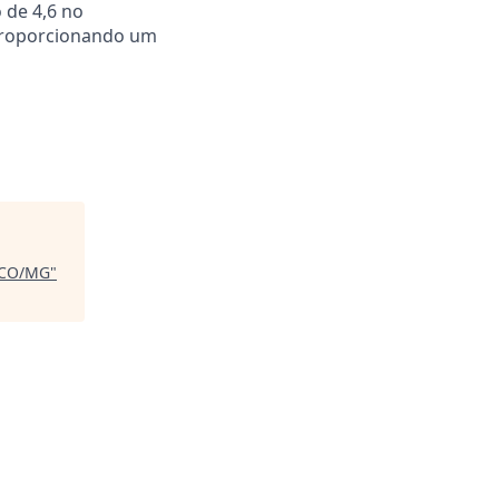
 de 4,6 no
 proporcionando um
o CO/MG
"