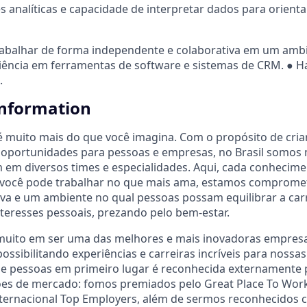
s analíticas e capacidade de interpretar dados para orienta
rabalhar de forma independente e colaborativa em um amb
ciência em ferramentas de software e sistemas de CRM. ● H
.
Information
é muito mais do que você imagina. Com o propósito de cria
oportunidades para pessoas e empresas, no Brasil somos m
em diversos times e especialidades. Aqui, cada conhecime
você pode trabalhar no que mais ama, estamos compromet
iva e um ambiente no qual pessoas possam equilibrar a car
eresses pessoais, prezando pelo bem-estar.
 muito em ser uma das melhores e mais inovadoras empresa
possibilitando experiências e carreiras incríveis para noss
e pessoas em primeiro lugar é reconhecida externamente 
ções de mercado: fomos premiados pelo Great Place To Wor
internacional Top Employers, além de sermos reconhecidos