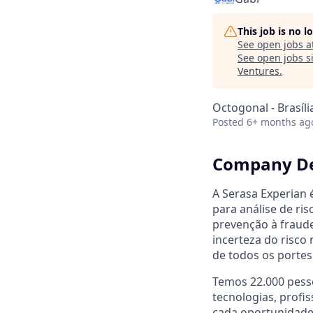
This job is no 
See open jobs a
See open jobs si
Ventures
.
Octogonal - Brasília
Posted
6+ months ag
Company De
A Serasa Experian é
para análise de ri
prevenção à fraude
incerteza do risco
de todos os porte
Temos 22.000 pess
tecnologias, profi
cada oportunidade.