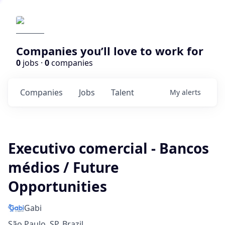
Companies you’ll love to work for
0
jobs ·
0
companies
Companies
Jobs
Talent
My
alerts
Executivo comercial - Bancos
médios / Future
Opportunities
Gabi
São Paulo, SP, Brazil