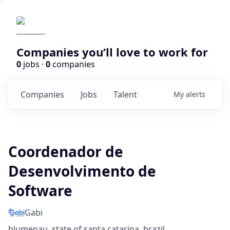
Companies you’ll love to work for
0
jobs ·
0
companies
Companies
Jobs
Talent
My
alerts
Coordenador de
Desenvolvimento de
Software
Gabi
blumenau, state of santa catarina, brazil