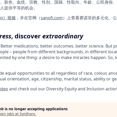
、肤色、血统、宗教、性别、国籍、性取向、年龄、公民身份、
人提供平等的机会。
 in》视频
，并在官网（
sanofi.com
）上查看赛诺菲的多元化、公
ress
, discover
extraordinary
. Better medications, better outcomes, better science. But 
ple – people from different backgrounds, in different loca
l united by one thing: a desire to make miracles happen. So, l
e equal opportunities to all regardless of race, colour, ances
ual orientation, age, citizenship, marital status, ability or g
video
and check out our Diversity Equity and Inclusion actio
job is no longer accepting applications
pen jobs at
Synthorx
.