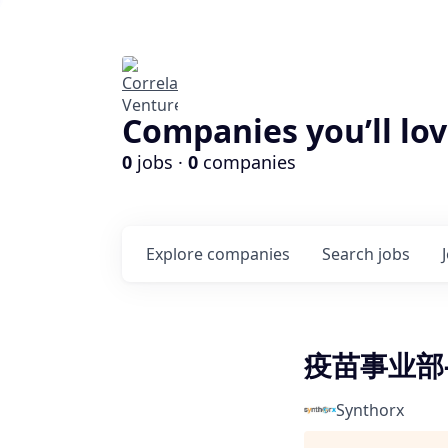
Companies you’ll lov
0
jobs ·
0
companies
Explore
companies
Search
jobs
疫苗事业部
Synthorx