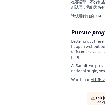
在赛诺菲，不分种族
别认同，我们为所有
请观看我们的
《ALL
Pursue
prog
Better is out there
happen without peo
different roles, al
people.
At Sanofi, we provid
national origin, sex
Watch our
ALL IN 
This 
See o