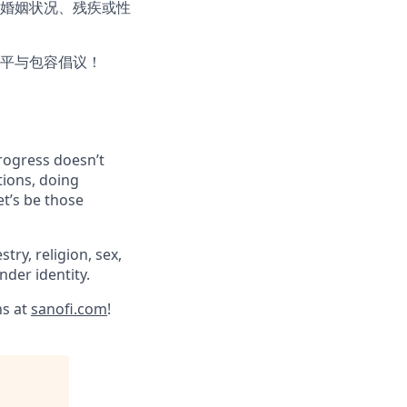
婚姻状况、残疾或性
平与包容倡议！
progress doesn’t
tions, doing
et’s be those
try, religion, sex,
ender identity.
ns at
sanofi.com
!