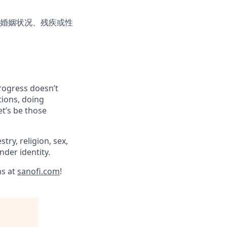
婚姻状况、残疾或性
progress doesn’t
tions, doing
et’s be those
try, religion, sex,
ender identity.
ns at
sanofi.com
!