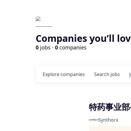
Companies you’ll lov
0
jobs ·
0
companies
Explore
companies
Search
jobs
特药事业部
Synthorx