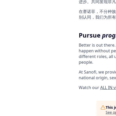
进步。共同发现菲凡
在赛诺菲，不分种族
别认同，我们为所有
Pursue
prog
Better is out there
happen without peo
different roles, al
people.
At Sanofi, we provid
national origin, sex
Watch our
ALL IN 
This 
See o