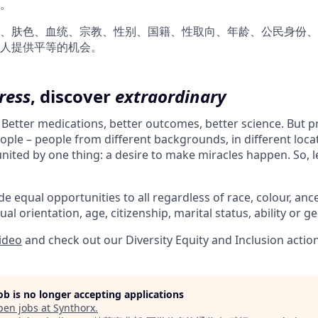
。
、肤色、血统、宗教、性别、国籍、性取向、年龄、公民身份、
人提供平等的机会。
ress
, discover
extraordinary
. Better medications, better outcomes, better science. But 
ple – people from different backgrounds, in different loca
l united by one thing: a desire to make miracles happen. So, l
e equal opportunities to all regardless of race, colour, ances
ual orientation, age, citizenship, marital status, ability or g
video
and check out our Diversity Equity and Inclusion actio
job is no longer accepting applications
pen jobs at
Synthorx
.