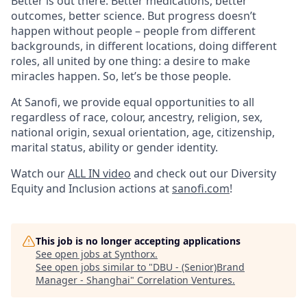
Better is out there. Better medications, better
outcomes, better science. But progress doesn’t
happen without people – people from different
backgrounds, in different locations, doing different
roles, all united by one thing: a desire to make
miracles happen. So, let’s be those people.
At Sanofi, we provide equal opportunities to all
regardless of race, colour, ancestry, religion, sex,
national origin, sexual orientation, age, citizenship,
marital status, ability or gender identity.
Watch our
ALL IN video
and check out our Diversity
Equity and Inclusion actions at
sanofi.com
!
This job is no longer accepting applications
See open jobs at
Synthorx
.
See open jobs similar to "
DBU - (Senior)Brand
Manager - Shanghai
"
Correlation Ventures
.