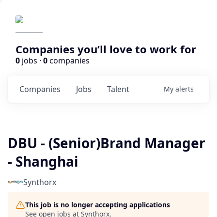
Companies you’ll love to work for
0
jobs ·
0
companies
Companies
Jobs
Talent
My
alerts
DBU - (Senior)Brand Manager
- Shanghai
Synthorx
This job is no longer accepting applications
See open jobs at
Synthorx
.