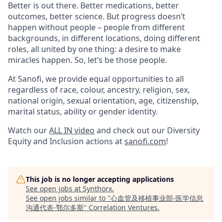
Better is out there. Better medications, better
outcomes, better science. But progress doesn’t
happen without people – people from different
backgrounds, in different locations, doing different
roles, all united by one thing: a desire to make
miracles happen. So, let’s be those people.
At Sanofi, we provide equal opportunities to all
regardless of race, colour, ancestry, religion, sex,
national origin, sexual orientation, age, citizenship,
marital status, ability or gender identity.
Watch our
ALL IN video
and check out our Diversity
Equity and Inclusion actions at
sanofi.com
!
This job is no longer accepting applications
See open jobs at
Synthorx
.
See open jobs similar to "
心血管及移植事业部-医学信息
沟通代表-鄂尔多斯
"
Correlation Ventures
.