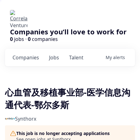
Companies you’ll love to work for
0
jobs ·
0
companies
Companies
Jobs
Talent
My
alerts
心血管及移植事业部-医学信息沟
通代表-鄂尔多斯
Synthorx
This job is no longer accepting applications
See open jobs at
Synthorx
.