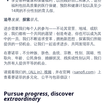
享受各种健康和保健福利，以照顾好自己和家人，这些
福利包括高质量的医疗保健、预防和健康计划以及至少
14周的不分性别的育儿假。
追
寻
发展
。
探索
菲
凡
。
进步需要我们每个人的参与——不论其背景、地域、或职
业，我们都有一个共同的愿望：创造奇迹。你也可以成为其
中的一员。我们不断追求变革，拥抱新思想，探索我们所能
提供的一切机会。让我们一起追求进步。共同发现菲凡。
在赛诺菲，不分种族、肤色、血统、宗教、性别、国籍、性
取向、年龄、公民身份、婚姻状况、残疾或性别认同，我们
为所有人提供平等的机会。
请观看我们的
《ALL in》视频
，并在官网（
sanofi.com
）上
查看赛诺菲的多元化、公平与包容倡议！
Pursue
progress
, discover
extraordinary