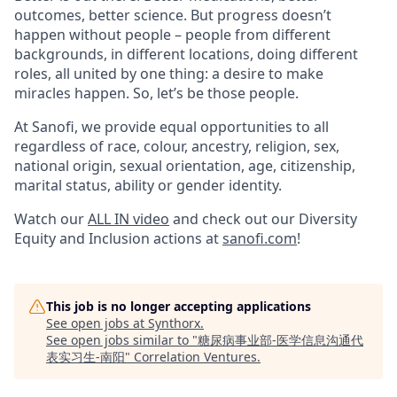
outcomes, better science. But progress doesn’t
happen without people – people from different
backgrounds, in different locations, doing different
roles, all united by one thing: a desire to make
miracles happen. So, let’s be those people.
At Sanofi, we provide equal opportunities to all
regardless of race, colour, ancestry, religion, sex,
national origin, sexual orientation, age, citizenship,
marital status, ability or gender identity.
Watch our
ALL IN video
and check out our Diversity
Equity and Inclusion actions at
sanofi.com
!
This job is no longer accepting applications
See open jobs at
Synthorx
.
See open jobs similar to "
糖尿病事业部-医学信息沟通代
表实习生-南阳
"
Correlation Ventures
.