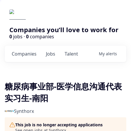
Companies you’ll love to work for
0
jobs ·
0
companies
Companies
Jobs
Talent
My
alerts
糖尿病事业部-医学信息沟通代表
实习生-南阳
Synthorx
This job is no longer accepting applications
See open jobs at
Synthorx
.