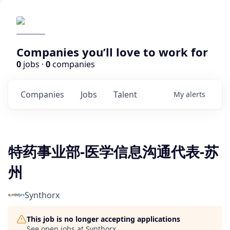
Companies you’ll love to work for
0
jobs ·
0
companies
Companies
Jobs
Talent
My
alerts
特药事业部-医学信息沟通代表-苏
州
Synthorx
This job is no longer accepting applications
See open jobs at
Synthorx
.