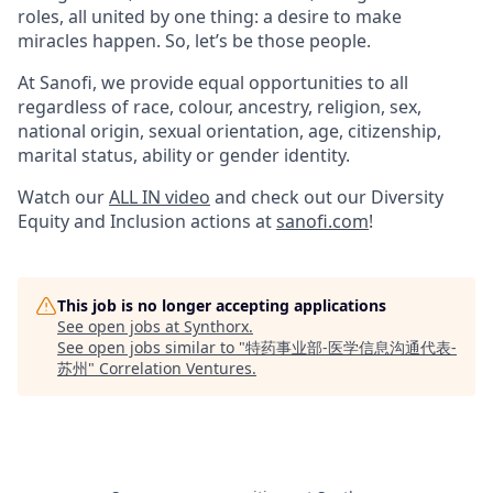
roles, all united by one thing: a desire to make
miracles happen. So, let’s be those people.
At Sanofi, we provide equal opportunities to all
regardless of race, colour, ancestry, religion, sex,
national origin, sexual orientation, age, citizenship,
marital status, ability or gender identity.
Watch our
ALL IN video
and check out our Diversity
Equity and Inclusion actions at
sanofi.com
!
This job is no longer accepting applications
See open jobs at
Synthorx
.
See open jobs similar to "
特药事业部-医学信息沟通代表-
苏州
"
Correlation Ventures
.