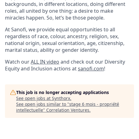
backgrounds, in different locations, doing different
roles, all united by one thing: a desire to make
miracles happen. So, let’s be those people.
At Sanofi, we provide equal opportunities to all
regardless of race, colour, ancestry, religion, sex,
national origin, sexual orientation, age, citizenship,
marital status, ability or gender identity.
Watch our
ALL IN video
and check out our Diversity
Equity and Inclusion actions at
sanofi.com
!
This job is no longer accepting applications
See open jobs at
Synthorx
.
See open jobs similar to "
stage 6 mois - propriété
intellectuelle
"
Correlation Ventures
.