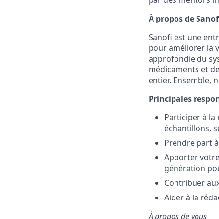
par des mentors in
À propos de Sanofi
Sanofi est une ent
pour améliorer la 
approfondie du sys
médicaments et des
entier. Ensemble, n
Principales respon
Participer à l
échantillons, 
Prendre part à
Apporter votr
génération pou
Contribuer aux
Aider à la réd
À propos de vous