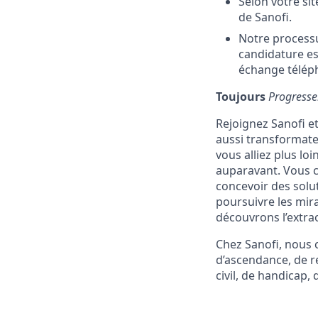
Selon votre sit
de Sanofi.
Notre processu
candidature es
échange téléph
Toujours
Progresse
Rejoignez Sanofi et
aussi transformate
vous alliez plus loi
auparavant. Vous c
concevoir des solu
poursuivre les mira
découvrons l’extra
Chez Sanofi, nous c
d’ascendance, de rel
civil, de handicap, 