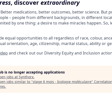
ress
, discover
extraordinary
. Better medications, better outcomes, better science. But 
ple – people from different backgrounds, in different loca
l united by one thing: a desire to make miracles happen. So, l
e equal opportunities to all regardless of race, colour, ances
ual orientation, age, citizenship, marital status, ability or g
video
and check out our Diversity Equity and Inclusion actio
job is no longer accepting applications
pen jobs at
Synthorx
.
en jobs similar to "
stage 6 mois - biologie moléculaire
"
Correlatio
res
.