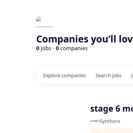
Companies you’ll lov
0
jobs ·
0
companies
Explore
companies
Search
jobs
stage 6 mo
Synthorx