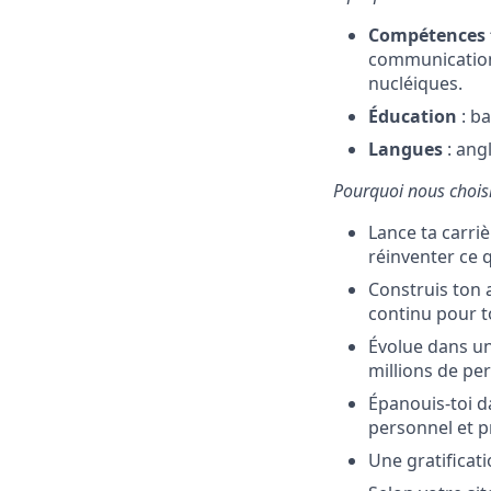
Compétences t
communication.
nucléiques.
Éducation
: ba
Langues
: ang
Pourquoi nous choisi
Lance ta carriè
réinventer ce q
Construis ton a
continu pour t
Évolue dans un
millions de pe
Épanouis-toi d
personnel et p
Une gratificati