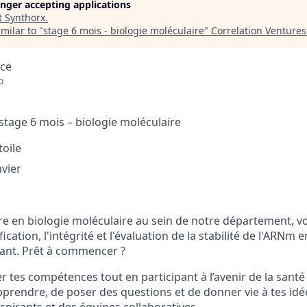
longer accepting applications
t
Synthorx
.
milar to "
stage 6 mois - biologie moléculaire
"
Correlation Ventures
nce
o
 stage 6 mois – biologie moléculaire
toile
nvier
ire en biologie moléculaire au sein de notre département, vo
fication, l'intégrité et l'évaluation de la stabilité de l'ARN
ant. Prêt à commencer ?
r tes compétences tout en participant à l’avenir de la santé 
apprendre, de poser des questions et de donner vie à tes idé