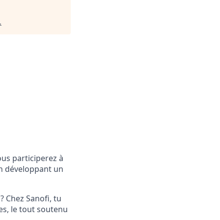
.
us participerez à
m en développant un
? Chez Sanofi, tu
es, le tout soutenu