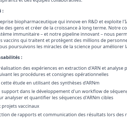
spirants et des équipes collaboratives.
 :
reprise biopharmaceutique qui innove en R&D et exploite l'I
vie des gens et créer de la croissance à long terme. Notre
tème immunitaire – et notre pipeline innovant – nous perm
 vaccins qui traitent et protègent des millions de person
ous poursuivons les miracles de la science pour améliorer l
sabilités :
a réalisation des expériences en extraction d'ARN et analyse
suivant les procédures et consignes opérationnelles
 cette étude en utilisant des synthèses d’ARNm
e support dans le développement d'un workflow de séquen
r analyser et quantifier les séquences d'ARNm cibles
 projets vaccinaux
action de rapports et communication des résultats lors des 