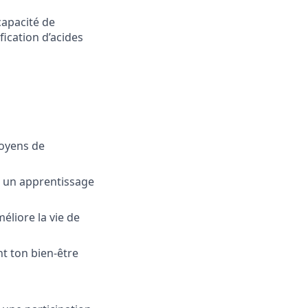
capacité de
ication d’acides
moyens de
et un apprentissage
éliore la vie de
nt ton bien-être