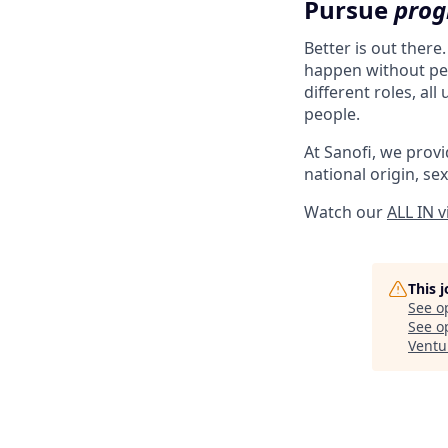
Pursue
prog
Better is out there
happen without peo
different roles, al
people.
At Sanofi, we provid
national origin, sex
Watch our
ALL IN 
This 
See o
See op
Ventu