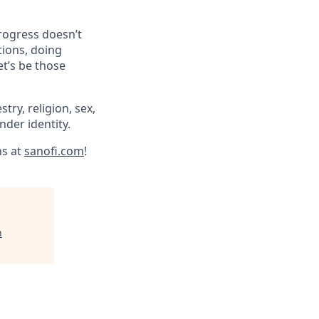
progress doesn’t
tions, doing
et’s be those
try, religion, sex,
ender identity.
ns at
sanofi.com
!
n