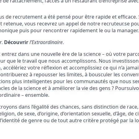
e de rattachement, l’accès à un restaurant d’entreprise avec
s de recrutement a été pensé pour être rapide et efficace. 
t retenue, vous recevrez un appel de notre recruteur.se po
onique puis pour rencontrer rapidement le ou la manager.
r
.
Découvrir
l’Extraordinaire
.
 entrez dans une nouvelle ère de la science – où votre parc
ur que le travail que nous accomplissons. Nous investisso
n, accélériez votre réflexion et accomplissiez ce qui n’a jamai
ontribuerez à repousser les limites, à bousculer les convent
tions plus intelligentes pour les communautés que nous ser
cles de la science et à améliorer la vie des gens ? Poursuiv
ordinaire – ensemble.
royons dans l’égalité des chances, sans distinction de race,
igion, de sexe, d’origine, d’orientation sexuelle, d’âge, de c
d’identité de genre ou de tout autre critère protégé par la lo