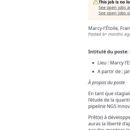
This job is no 
See open jobs a
See open jobs si
Marcy-l'Étoile, Fra
Posted
6+ months ag
Intitulé du poste
:
Lieu : Marcy l’E
A partir de : ja
À propos du poste
En tant que stagia
l’étude de la quanti
pipeline NGS innov
Prêt(e) à développe
auras la liberté d’