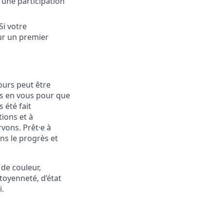
 une participation
Si votre
ur un premier
ours peut être
ns en vous pour que
s été fait
ions et à
vons. Prêt·e à
ons le progrès et
 de couleur,
itoyenneté, d’état
i.