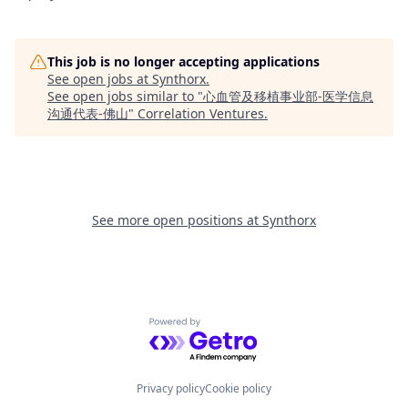
This job is no longer accepting applications
See open jobs at
Synthorx
.
See open jobs similar to "
心血管及移植事业部-医学信息
沟通代表-佛山
"
Correlation Ventures
.
See more open positions at
Synthorx
Powered by Getro.com
Privacy policy
Cookie policy