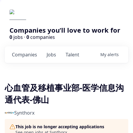
Companies you’ll love to work for
0
jobs ·
0
companies
Companies
Jobs
Talent
My
alerts
心血管及移植事业部-医学信息沟
通代表-佛山
Synthorx
This job is no longer accepting applications
See open jobs at
Synthorx
.