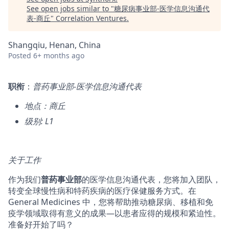
See open jobs similar to "
糖尿病事业部-医学信息沟通代
表-商丘
"
Correlation Ventures
.
Shangqiu, Henan, China
Posted
6+ months ago
职衔
：
普药事业部-医学信息沟通代表
地点：商丘
级别
: L1
关于工作
作为我们
普
药
事
业
部
的医学信息沟通代表，您将加入团队，
转变全球慢性病和特药疾病的医疗保健服务方式。在
General Medicines 中，您将帮助推动糖尿病、移植和免
疫学领域取得有意义的成果—以患者应得的规模和紧迫性。
准备好开始了吗？