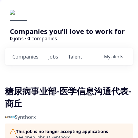
Companies you’ll love to work for
0
jobs ·
0
companies
Companies
Jobs
Talent
My
alerts
糖尿病事业部-医学信息沟通代表-
商丘
Synthorx
This job is no longer accepting applications
See open jobs at
Synthorx
.