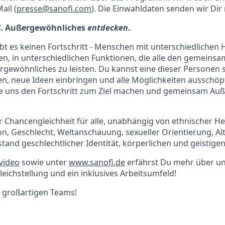
ail (
presse@sanofi.com
). Die Einwahldaten senden wir Dir 
l
. Außergewöhnliches
entdecken
.
 es keinen Fortschritt - Menschen mit unterschiedlichen 
en, in unterschiedlichen Funktionen, die alle den gemein
gewöhnliches zu leisten. Du kannst eine dieser Personen s
n, neue Ideen einbringen und alle Möglichkeiten ausschöpf
se uns den Fortschritt zum Ziel machen und gemeinsam Au
ir Chancengleichheit für alle, unabhängig von ethnischer He
ion, Geschlecht, Weltanschauung, sexueller Orientierung, Alte
tand geschlechtlicher Identität, körperlichen und geistigen
 video
sowie unter
www.sanofi.de
erfährst Du mehr über 
Gleichstellung und ein inklusives Arbeitsumfeld!
s großartigen Teams!