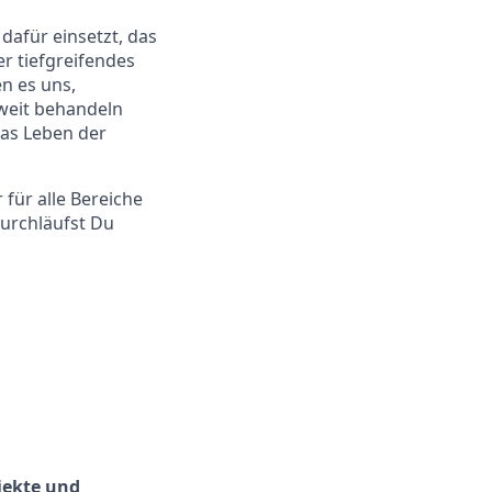
afür einsetzt, das
r tiefgreifendes
n es uns,
weit behandeln
as Leben der
für alle Bereiche
urchläufst Du
jekte und