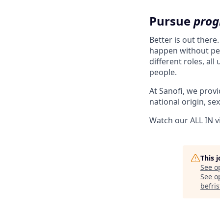
Pursue
prog
Better is out there
happen without peo
different roles, al
people.
At Sanofi, we provid
national origin, sex
Watch our
ALL IN 
This 
See o
See op
befris