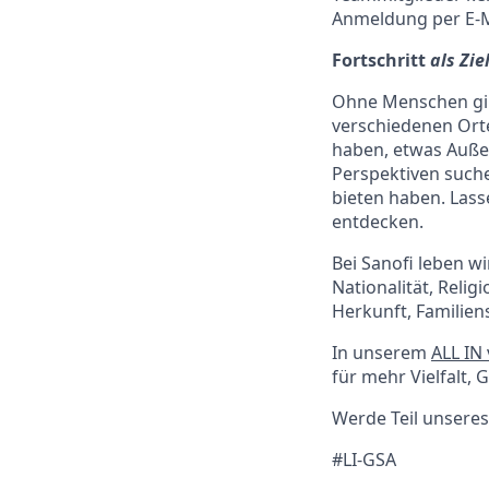
Anmeldung per E-M
Fortschritt
als Zie
Ohne Menschen gibt
verschiedenen Ort
haben, etwas Außer
Perspektiven suche
bieten haben. Las
entdecken.
Bei Sanofi leben w
Nationalität, Relig
Herkunft, Familiens
In unserem
ALL IN
für mehr Vielfalt, 
Werde Teil unsere
#LI-GSA