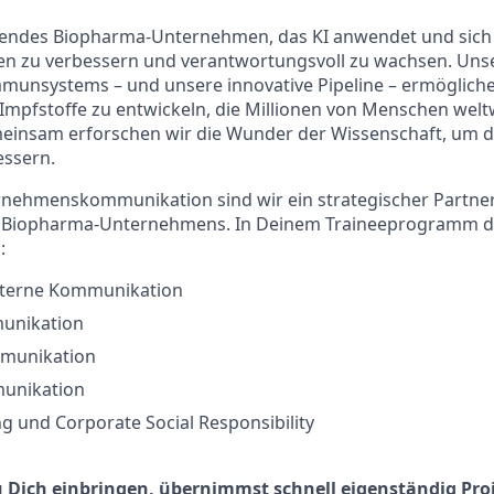
hendes Biopharma-Unternehmen, das KI anwendet und sich d
n zu verbessern und verantwortungsvoll zu wachsen. Unse
munsystems – und unsere innovative Pipeline – ermögliche
mpfstoffe zu entwickeln, die Millionen von Menschen welt
einsam erforschen wir die Wunder der Wissenschaft, um d
ssern.
nehmenskommunikation sind wir ein strategischer Partner 
n Biopharma-Unternehmens. In Deinem Traineeprogramm d
:
xterne Kommunikation
unikation
mmunikation
unikation
 und Corporate Social Responsibility
 Dich einbringen, übernimmst schnell eigenständig Pro