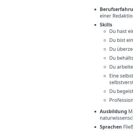
Berufserfahr
einer Redakti
Skills
Du hast ei
Du bist ei
Du überzeu
Du behälts
Du arbeite
Eine selbs
selbstvers
Du begeist
Professio
Ausbildung
M
naturwissensch
Sprachen
Flie