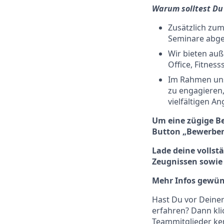
Warum solltest Du 
Zusätzlich zum
Seminare abge
Wir bieten auß
Office, Fitnes
Im Rahmen uns
zu engagieren, 
vielfältigen A
Um eine zügige B
Button „Bewerben
Lade
deine vollst
Zeugnissen sowie
Mehr Infos gewüns
Hast Du vor Dein
erfahren? Dann kli
Teammitglieder ke