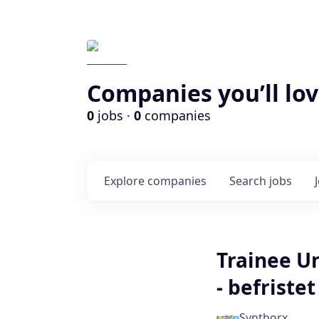
Companies you’ll lov
0
jobs ·
0
companies
Explore
companies
Search
jobs
Trainee U
- befristet
Synthorx