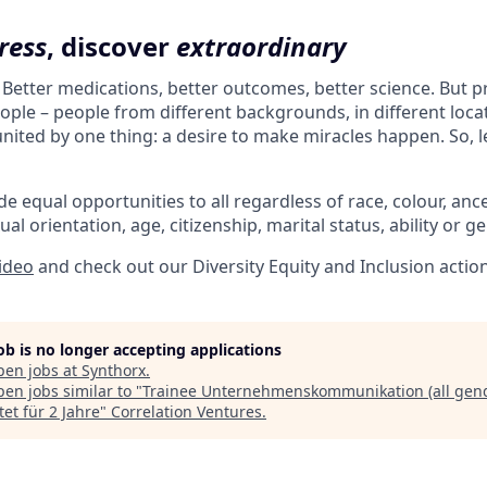
ress
, discover
extraordinary
. Better medications, better outcomes, better science. But 
ple – people from different backgrounds, in different loca
l united by one thing: a desire to make miracles happen. So, l
e equal opportunities to all regardless of race, colour, ances
ual orientation, age, citizenship, marital status, ability or g
video
and check out our Diversity Equity and Inclusion actio
job is no longer accepting applications
pen jobs at
Synthorx
.
en jobs similar to "
Trainee Unternehmenskommunikation (all gend
tet für 2 Jahre
"
Correlation Ventures
.