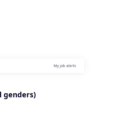
My
job
alerts
 genders)