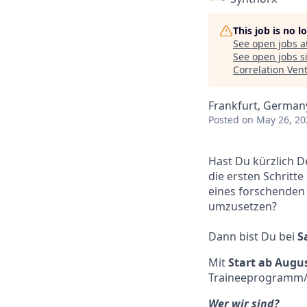
This job is no 
See open jobs a
See open jobs si
Correlation Ven
Frankfurt, German
Posted
on May 26, 20
Hast Du kürzlich 
die ersten Schrit
eines forschenden
umzusetzen?
Dann bist Du bei
S
Mit
Start ab Aug
Traineeprogramm/V
Wer wir sind?