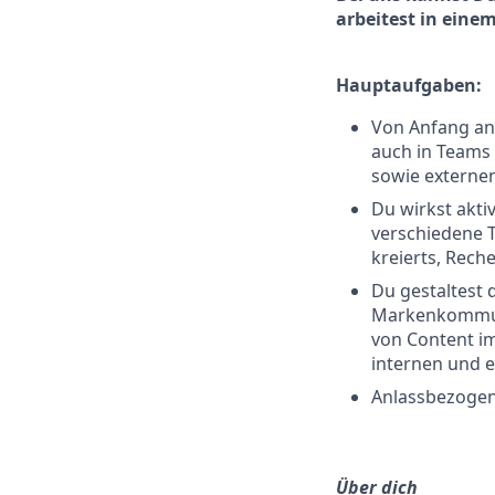
arbeitest in eine
Hauptaufgaben:
Von Anfang an
auch in Teams
sowie externe
Du wirkst akti
verschiedene T
kreierts, Rech
Du gestaltest 
Markenkommuni
von Content i
internen und 
Anlassbezogen
Über dich