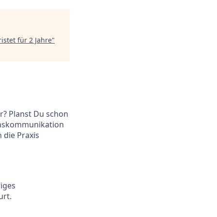
stet für 2 Jahre
"
r? Planst Du schon
menskommunikation
 die Praxis
riges
rt.