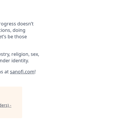
progress doesn’t
tions, doing
et’s be those
try, religion, sex,
ender identity.
ns at
sanofi.com
!
ers) -