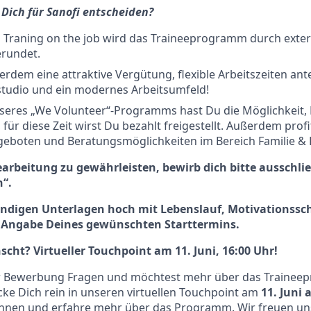
Dich für Sanofi entscheiden?
 Traning on the job wird das Traineeprogramm durch exter
rundet.
erdem eine attraktive Vergütung, flexible Arbeitszeiten ante
sstudio und ein modernes Arbeitsumfeld!
eres „We Volunteer“-Programms hast Du die Möglichkeit, 
für diese Zeit wirst Du bezahlt freigestellt. Außerdem profi
ngeboten und Beratungsmöglichkeiten im Bereich Familie & 
earbeitung zu
gewährleisten, bewirb
dich
bitte ausschli
“.
ändigen
Unterlagen hoch mit Lebenslauf, Motivationssc
 Angabe Deines gewünschten Starttermins.
cht? Virtueller Touchpoint am 11. Juni, 16:00 Uhr!
er Bewerbung Fragen und möchtest mehr über das Traine
cke Dich rein in unseren virtuellen Touchpoint am
11. Juni 
nnen und erfahre mehr über das Programm. Wir freuen un