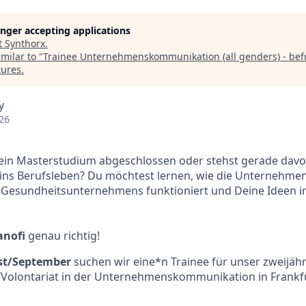
longer accepting applications
t
Synthorx
.
milar to "
Trainee Unternehmenskommunikation (all genders) - befri
tures
.
y
26
Dein Masterstudium abgeschlossen oder stehst gerade davo
te ins Berufsleben? Du möchtest lernen, wie die Unterneh
 Gesundheitsunternehmens funktioniert und Deine Ideen in
anofi
genau richtig!
ust/September
suchen wir eine*n Trainee für unser zweijäh
olontariat in der Unternehmenskommunikation in Frankfu